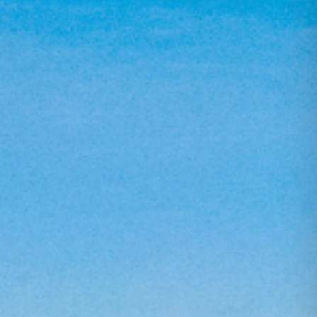
Esperienze in Giornata
Esperienze Ispirazionali
M.I.C.E.
Dimore d'Autore
Area B2B
Blog