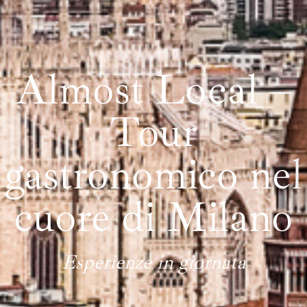
Almost Local –
Tour
gastronomico nel
cuore di Milano
Esperienze in giornata