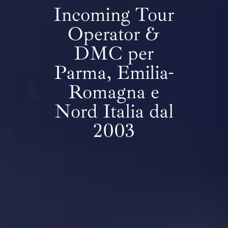
Incoming Tour
Operator &
DMC per
IT
Parma, Emilia-
Romagna e
Nord Italia dal
2003