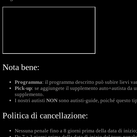
Nota bene:
Programma
: il programma descritto può subire lievi var
Pick-up
: se aggiungete il supplemento auto+autista da una
supplemento.
I nostri autisti
NON
sono autisti-guide, poiché questo tipo
Politica di cancellazione:
Nessuna penale fino a 8 giorni prima della data di inizio
Da 7 a 3 giorni prima della data di inizio del tour: penal