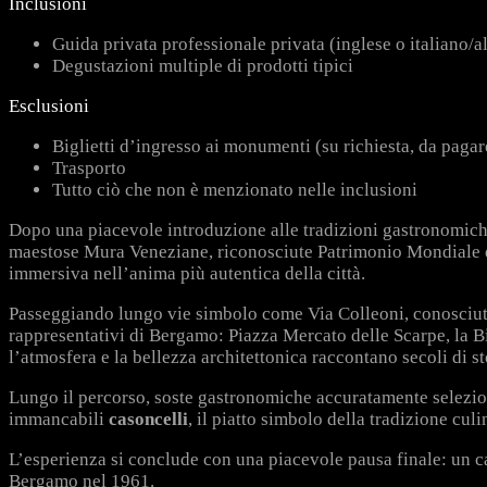
Inclusioni
Guida privata professionale privata (
inglese o italiano/
Degustazioni multiple di prodotti tipici
Esclusioni
Biglietti d’ingresso ai monumenti (su richiesta, da pagar
Trasporto
Tutto ciò che non è menzionato nelle inclusioni
Dopo una piacevole introduzione alle tradizioni gastronomiche d
maestose Mura Veneziane, riconosciute Patrimonio Mondiale 
immersiva nell’anima più autentica della città.
Passeggiando lungo vie simbolo come Via Colleoni, conosciu
rappresentativi di Bergamo: Piazza Mercato delle Scarpe, la Bi
l’atmosfera e la bellezza architettonica raccontano secoli di st
Lungo il percorso, soste gastronomiche accuratamente selezionat
immancabili
casoncelli
, il piatto simbolo della tradizione cul
L’esperienza si conclude con una piacevole pausa finale: un caf
Bergamo nel 1961.