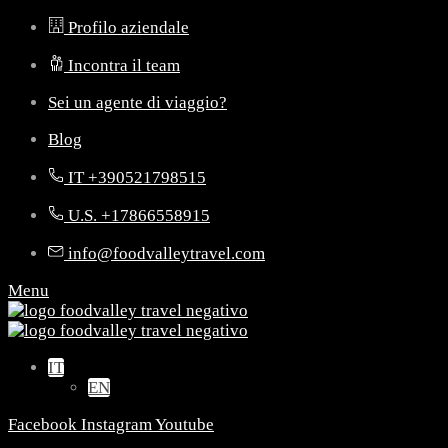
Profilo aziendale
Incontra il team
Sei un agente di viaggio?
Blog
IT +390521798515
U.S. +17866558915
info@foodvalleytravel.com
Menu
IT
EN
Facebook
Instagram
Youtube