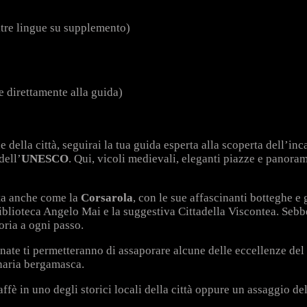
altre lingue su supplemento
)
e direttamente alla guida)
ella città, seguirai la tua guida esperta alla scoperta dell’inc
dell’
UNESCO
. Qui, vicoli medievali, eleganti piazze e panora
ta anche come la
Corsarola
, con le sue affascinanti botteghe e g
blioteca Angelo Mai e la suggestiva Cittadella Viscontea. Sebben
oria a ogni passo.
e ti permetteranno di assaporare alcune delle eccellenze del ter
inaria bergamasca.
fè in uno degli storici locali della città oppure un assaggio de