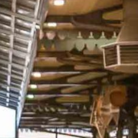
Esperienze in Giornata
Esperienze Ispirazionali
M.I.C.E.
Dimore d'Autore
Area B2B
Blog