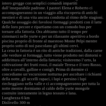
intero gregge con semplici comandi impartiti
dall’inseparabile padrone. I pastori Elena e Roberto ci
accompagneranno in un viaggio alla riscoperta di antichi
mestieri e di una vita ancora condotta al ritmo delle stagioni.
Qualche assaggio dei favolosi formaggi prodotti con il latte
delle loro pecore e ripartiamo con un comodo bus per
tornare alla fattoria. Ora abbiamo tutto il tempo per
sistemarci nelle yurte e per un rilassante aperitivo a bordo
piscina proprio di fronte al maestoso Monte Pelpi mentre
proprio sotto di noi pascolano gli ultimi cervi.
La cena in fattoria è un rito di antiche tradizioni, dalla carne
alle verdure ai formaggi, tutto viene prodotto nei dintorni o
addirittura all’interno della fattoria; visiteremo l’orto, la
coltivazione dei frutti rossi, il maiale Teresa e il toro Rosso,
oltre a cavalli, galline e conigli. Prima di dormire ci
concediamo un’escursione notturna per ascoltare i richiami
della notte, gli uccelli rapaci, i lupi e persino i lupi
riecheggiano nella valle e ci accompagneranno per tutta la
notte mentre dormiamo al caldo delle yurte mongole
costruite interamente in legno tessuto e lana.
Lunghezza 6 km
Dislivello 300 m