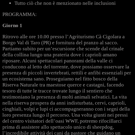
Tutto ciò che non è menzionato nelle inclusioni
PROGRAMMA:
Giorno 1
Ritrovo alle ore 10.00 presso l’Agriturismo Cà Cigolara a
Borgo Val di Taro (PR) e fornitura del pranzo al sacco.
Partiamo subito per un’escursione che scende dal crinale
della collina lungo una prateria dove i caprioli amano
riposare. Alcuni spettacolari panorami della valle ci
conducono al letto del torrente, dove possiamo osservare la
presenza di piccoli invertebrati, rettili e anfibi essenziali per
un ecosistema sano. Proseguiamo nel fitto bosco della
Riserva Naturale tra maestose querce e castagni, facendo
tesoro di tutte le tracce trovate lungo il sentiero che
testimoniano la presenza di molti animali selvatici. La vita
nella riserva prospera da anni indisturbata, cervi, caprioli,
cinghiali, volpi e lupi ci accompagneranno con i segni della
loro presenza lungo il percorso. Una volta giunti nei pressi
del centro visitatori dell’oasi WWF, potremo rifocillarci
prima di assistere allo spettacolo unico di sheepdog,
l’incredibile attività dei cani da pastore che guidano un