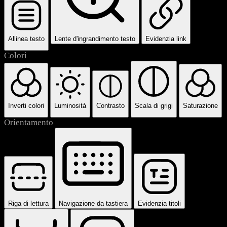
Allinea testo
Lente d'ingrandimento testo
Evidenzia link
Colori
Inverti colori
Luminosità
Contrasto
Scala di grigi
Saturazione
Orientamento
Riga di lettura
Navigazione da tastiera
Evidenzia titoli