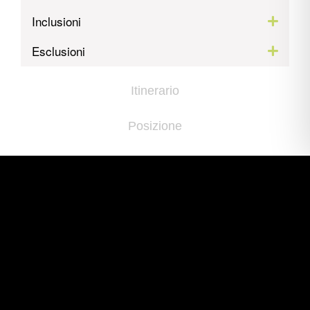
Inclusioni
Esclusioni
Itinerario
Posizione
Galleria
Informazioni Importanti
Contattaci per prenotare
Nome*