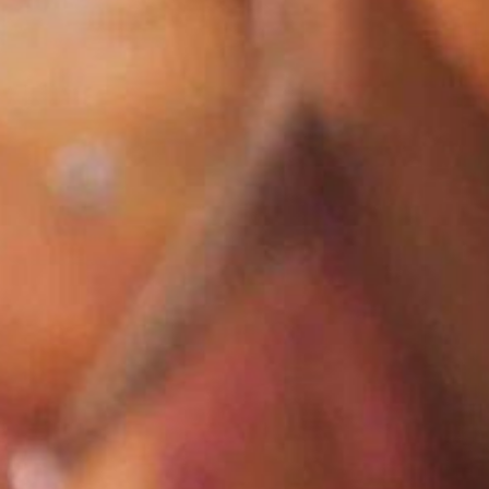
Esperienze in Giornata
Esperienze Ispirazionali
M.I.C.E.
Dimore d'Autore
Area B2B