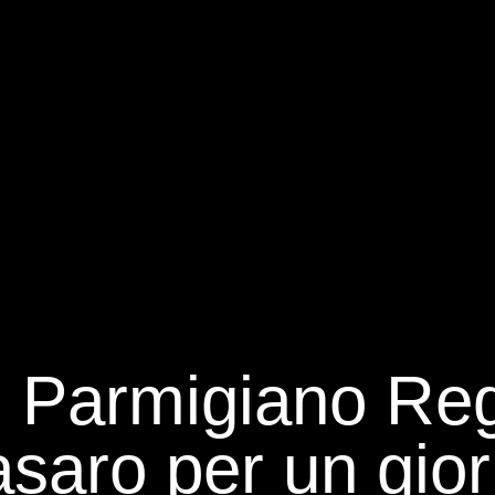
g Parmigiano Re
asaro per un gio