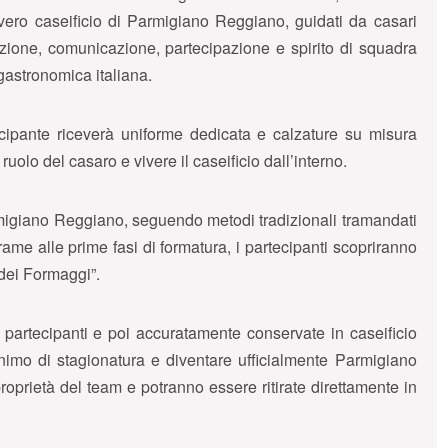
 vero caseificio di Parmigiano Reggiano, guidati da casari
azione, comunicazione, partecipazione e spirito di squadra
 gastronomica italiana.
ecipante riceverà uniforme dedicata e calzature su misura
uolo del casaro e vivere il caseificio dall’interno.
rmigiano Reggiano, seguendo metodi tradizionali tramandati
 rame alle prime fasi di formatura, i partecipanti scopriranno
 dei Formaggi”.
i partecipanti e poi accuratamente conservate in caseificio
imo di stagionatura e diventare ufficialmente Parmigiano
oprietà del team e potranno essere ritirate direttamente in