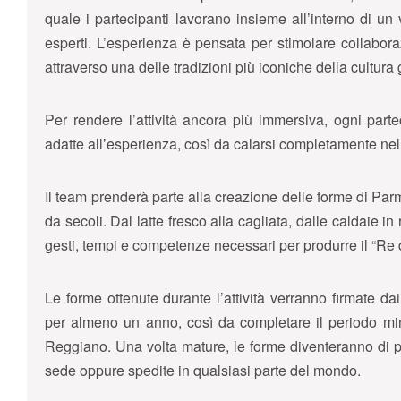
quale i partecipanti lavorano insieme all’interno di un
esperti. L’esperienza è pensata per stimolare collabor
attraverso una delle tradizioni più iconiche della cultura
Per rendere l’attività ancora più immersiva, ogni part
adatte all’esperienza, così da calarsi completamente nel r
Il team prenderà parte alla creazione delle forme di Pa
da secoli. Dal latte fresco alla cagliata, dalle caldaie in
gesti, tempi e competenze necessari per produrre il “Re
Le forme ottenute durante l’attività verranno firmate da
per almeno un anno, così da completare il periodo min
Reggiano. Una volta mature, le forme diventeranno di pr
sede oppure spedite in qualsiasi parte del mondo.