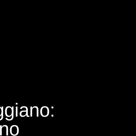
ggiano:
rno