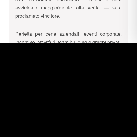
avvicinato maggiormente alla verità — sarà
proclamato vincitore.
Perfetta per cene aziendali, eventi corporate,
incentive, attività di team building e gruppi privati,
la Cena con Delitto unisce intrattenimento,
collaborazione e suspense in un format originale
e altamente partecipativo.
Scheda tecnica
Durata evento: circa 1 ora e mezza / 2 ore
Numero partecipanti consigliato: da 12 a 48
persone, con limite massimo di 60 partecipanti
Location ideali: ristoranti, agriturismi, ville e altre
location attrezzate per pranzi o cene