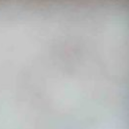
Esperienze in Giornata
Esperienze Ispirazionali
M.I.C.E.
Dimore d'Autore
Area B2B
Blog