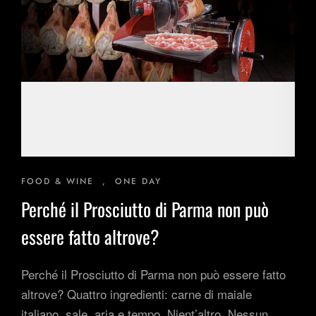
Esperienze Ispirazionali
M.I.C.E.
Dimore d'Autore
Area B2B
Blog
FOOD & WINE
,
ONE DAY
Perché il Prosciutto di Parma non può
essere fatto altrove?
Perché il Prosciutto di Parma non può essere fatto
altrove? Quattro ingredienti: carne di maiale
italiano, sale, aria e tempo. Nient’altro. Nessun