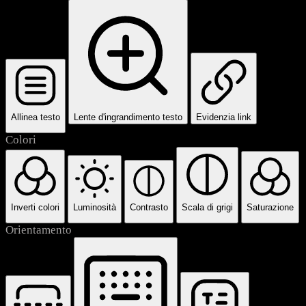
Allinea testo
Lente d'ingrandimento testo
Evidenzia link
Colori
Inverti colori
Luminosità
Contrasto
Scala di grigi
Saturazione
Orientamento