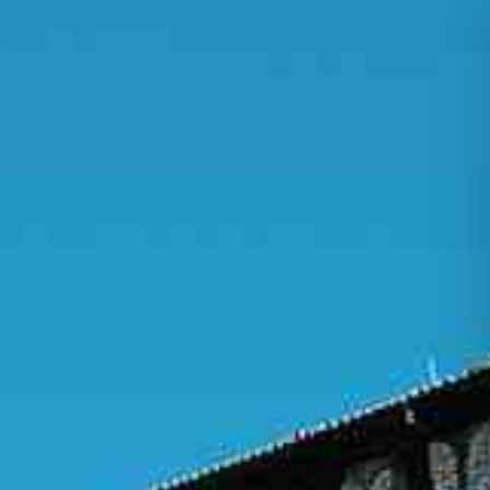
IT +390521798515
U.S. +17866558915
info@foodvalleytravel.com
IT