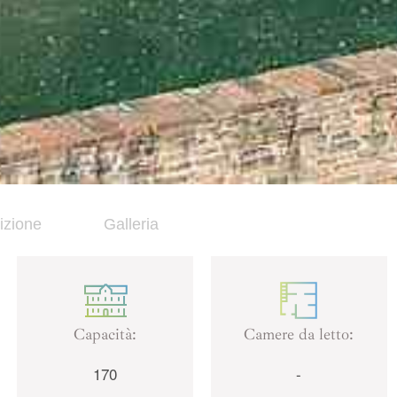
izione
Galleria
Capacità:
Camere da letto:
170
-