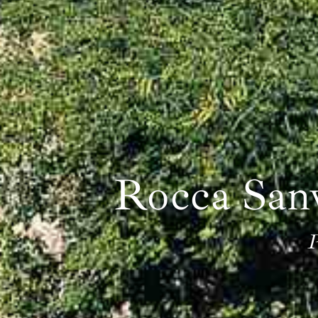
Rocca Sanv
P