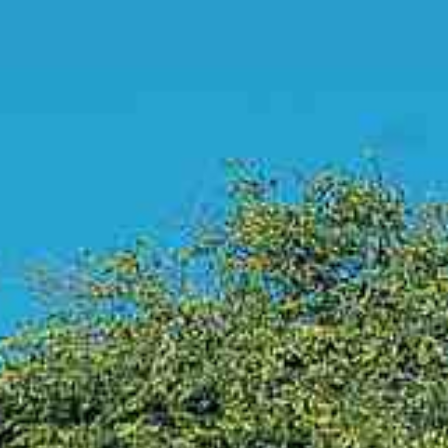
Esperienze in Giornata
Esperienze Ispirazionali
M.I.C.E.
Dimore d'Autore
Area B2B