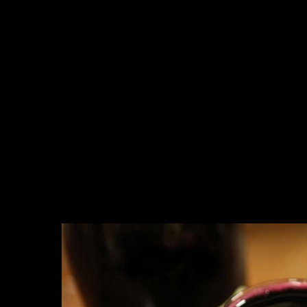
Profilo aziendale
Incontra il team
Sei un agente di viaggio?
Blog
MENU
Esperienze in Giornata