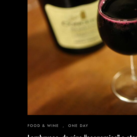
Esperienze Ispirazionali
M.I.C.E.
Dimore d'Autore
Area B2B
FOOD & WINE
,
ONE DAY