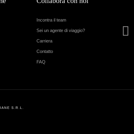
che
Collabora con noi
Incontra il team
Sei un agente di viaggio?
Carriera
Contatto
FAQ
ANE S.R.L.