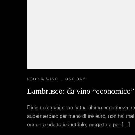
M.I.C.E.
Dimore d'Autore
Area B2B
FOOD & WINE
,
ONE DAY
Lambrusco: da vino “economico” 
Diciamolo subito: se la tua ultima esperienza co
supermercato per meno di tre euro, non hai mai
era un prodotto industriale, progettato per […]