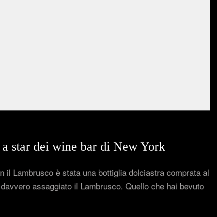
a star dei wine bar di New York
n il Lambrusco è stata una bottiglia dolciastra comprata al
 davvero assaggiato il Lambrusco. Quello che hai bevuto