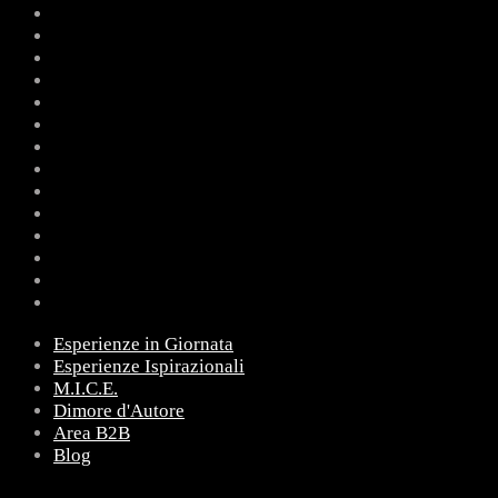
Esperienze in Giornata
Esperienze Ispirazionali
M.I.C.E.
Dimore d'Autore
Area B2B
Blog