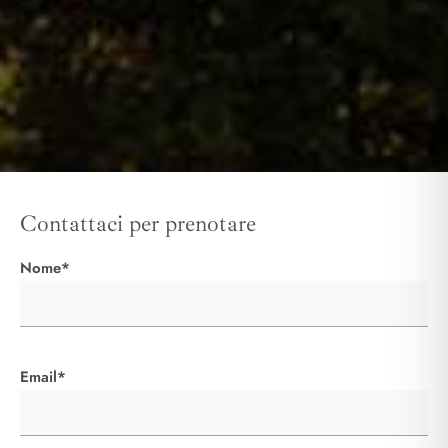
Contattaci per prenotare
Nome*
Email*