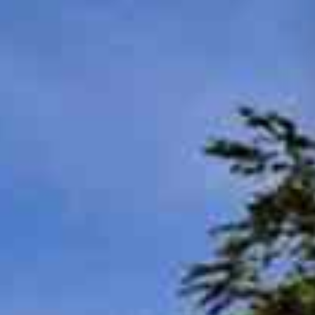
Esperienze in Giornata
Esperienze Ispirazionali
M.I.C.E.
Dimore d'Autore
Area B2B