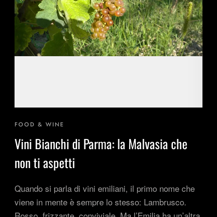
Esperienze Ispirazionali
M.I.C.E.
Dimore d'Autore
Area B2B
Blog
FOOD & WINE
Vini Bianchi di Parma: la Malvasia che
non ti aspetti
Quando si parla di vini emiliani, il primo nome che
viene in mente è sempre lo stesso: Lambrusco.
Rosso, frizzante, conviviale. Ma l’Emilia ha un’altra