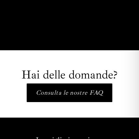
M.I.C.E.
Dimore d'Autore
Area B2B
Blog
Hai delle domande?
Consulta le nostre FAQ