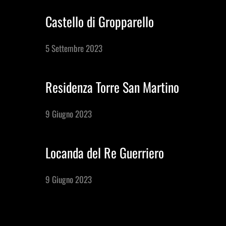
Castello di Gropparello
M.I.C.E.
5 Settembre 2023
Dimore d'Autore
Residenza Torre San Martino
Area B2B
9 Giugno 2023
Locanda del Re Guerriero
9 Giugno 2023