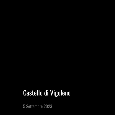
Profilo aziendale
Incontra il team
Sei un agente di viaggio?
Blog
MENU
Castello di Vigoleno
Esperienze in Giornata
5 Settembre 2023
Esperienze Ispirazionali