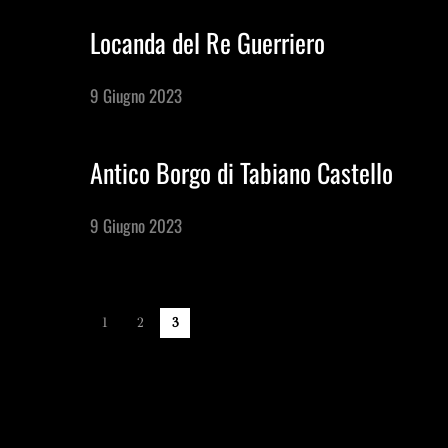
Locanda del Re Guerriero
M.I.C.E.
9 Giugno 2023
Dimore d'Autore
Antico Borgo di Tabiano Castello
Area B2B
9 Giugno 2023
1
2
3