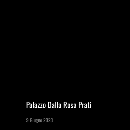
Profilo aziendale
Incontra il team
Sei un agente di viaggio?
Blog
MENU
Palazzo Dalla Rosa Prati
Esperienze in Giornata
9 Giugno 2023
Esperienze Ispirazionali