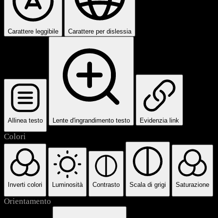
Carattere leggibile
Carattere per dislessia
Allinea testo
Lente d'ingrandimento testo
Evidenzia link
Colori
Inverti colori
Luminosità
Contrasto
Scala di grigi
Saturazione
Orientamento